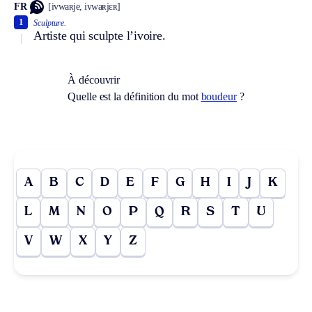
FR
[ivwaʀje, ivwaʀjɛʀ]
1
Sculpture.
Artiste qui sculpte l’ivoire.
À découvrir
Quelle est la définition du mot
boudeur
?
A
B
C
D
E
F
G
H
I
J
K
L
M
N
O
P
Q
R
S
T
U
V
W
X
Y
Z