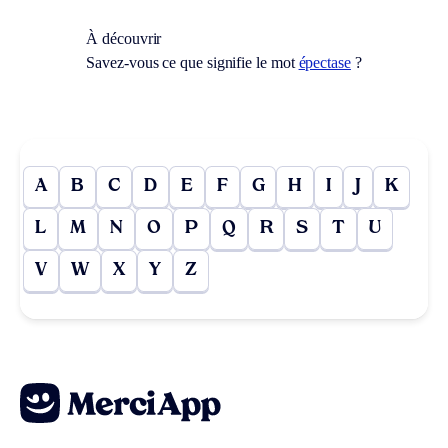
À découvrir
Savez-vous ce que signifie le mot
épectase
?
A
B
C
D
E
F
G
H
I
J
K
L
M
N
O
P
Q
R
S
T
U
V
W
X
Y
Z