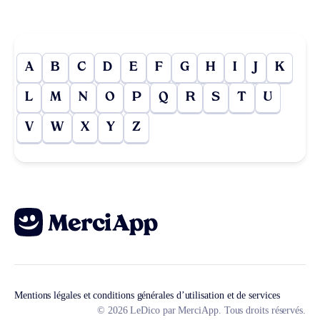
A
B
C
D
E
F
G
H
I
J
K
L
M
N
O
P
Q
R
S
T
U
V
W
X
Y
Z
Mentions légales et conditions générales d’utilisation et de services
© 2026 LeDico par MerciApp. Tous droits réservés.