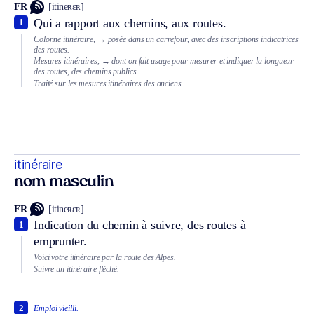
FR
[itineʀɛʀ]
Qui a rapport aux chemins, aux routes.
1
Colonne itinéraire,
→ posée dans un carrefour, avec des inscriptions indicatrices
des routes.
Mesures itinéraires,
→ dont on fait usage pour mesurer et indiquer la longueur
des routes, des chemins publics.
Traité sur les mesures itinéraires des anciens.
itinéraire
nom masculin
FR
[itineʀɛʀ]
Indication du chemin à suivre, des routes à
1
emprunter.
Voici votre itinéraire par la route des Alpes.
Suivre un itinéraire fléché.
2
Emploi vieilli.