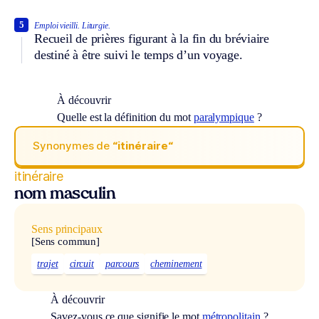
5
Emploi vieilli.
Liturgie.
Recueil de prières figurant à la fin du bréviaire
destiné à être suivi le temps d’un voyage.
À découvrir
Quelle est la définition du mot
paralympique
?
Synonymes de
“itinéraire“
itinéraire
nom masculin
Sens principaux
[Sens commun]
trajet
circuit
parcours
cheminement
À découvrir
Savez-vous ce que signifie le mot
métropolitain
?