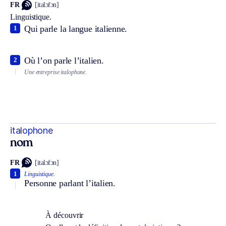
FR
[italɔfɔn]
Linguistique.
Qui parle la langue italienne.
1
Où l’on parle l’italien.
2
Une entreprise italophone.
italophone
nom
FR
[italɔfɔn]
1
Linguistique.
Personne parlant l’italien.
À découvrir