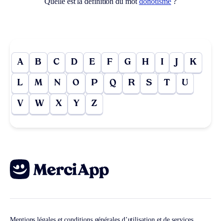
Quelle est la définition du mot
doriotisme
?
A
B
C
D
E
F
G
H
I
J
K
L
M
N
O
P
Q
R
S
T
U
V
W
X
Y
Z
Mentions légales et conditions générales d’utilisation et de services