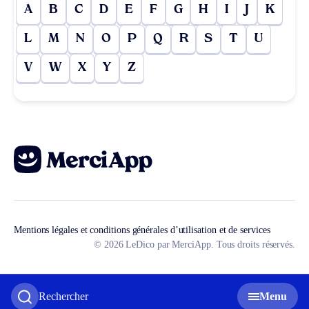
A
B
C
D
E
F
G
H
I
J
K
L
M
N
O
P
Q
R
S
T
U
V
W
X
Y
Z
Mentions légales et conditions générales d’utilisation et de services
© 2026 LeDico par MerciApp. Tous droits réservés.
Rechercher
Menu