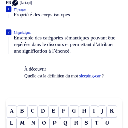
FR
[izɔtɔpi]
1
Physique.
Propriété des corps isotopes.
2
Linguistique.
Ensemble des catégories sémantiques pouvant être
repérées dans le discours et permettant d’attribuer
une signification à l’énoncé.
À découvrir
Quelle est la définition du mot
sleeping-car
?
A
B
C
D
E
F
G
H
I
J
K
L
M
N
O
P
Q
R
S
T
U