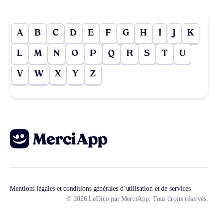
A
B
C
D
E
F
G
H
I
J
K
L
M
N
O
P
Q
R
S
T
U
V
W
X
Y
Z
Mentions légales et conditions générales d’utilisation et de services
© 2026 LeDico par MerciApp. Tous droits réservés.