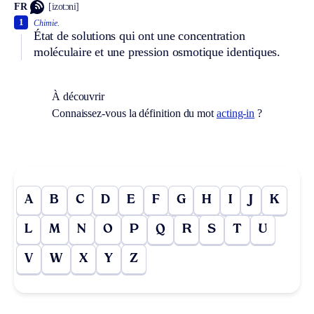
FR
[izotɔni]
1
Chimie.
État de solutions qui ont une concentration
moléculaire et une pression osmotique identiques.
À découvrir
Connaissez-vous la définition du mot
acting-in
?
A
B
C
D
E
F
G
H
I
J
K
L
M
N
O
P
Q
R
S
T
U
V
W
X
Y
Z