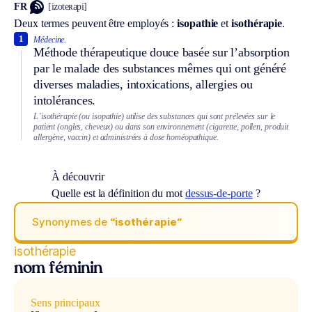
FR
[izoteʀapi]
Deux termes peuvent être employés :
isopathie
et
isothérapie
.
1
Médecine.
Méthode thérapeutique douce basée sur l’absorption
par le malade des substances mêmes qui ont généré
diverses maladies, intoxications, allergies ou
intolérances.
L’isothérapie (ou isopathie) utilise des substances qui sont prélevées sur le
patient (ongles, cheveux) ou dans son environnement (cigarette, pollen, produit
allergène, vaccin) et administrées à dose homéopathique.
À découvrir
Quelle est la définition du mot
dessus-de-porte
?
Synonymes de
“isothérapie“
isothérapie
nom féminin
Sens principaux