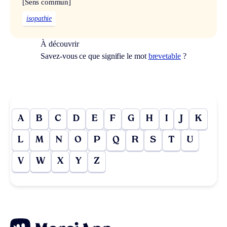
[Sens commun]
isopathie
À découvrir
Savez-vous ce que signifie le mot
brevetable
?
A
B
C
D
E
F
G
H
I
J
K
L
M
N
O
P
Q
R
S
T
U
V
W
X
Y
Z