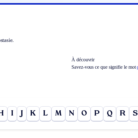
ostasie.
À découvrir
Savez-vous ce que signifie le mot
H
I
J
K
L
M
N
O
P
Q
R
S