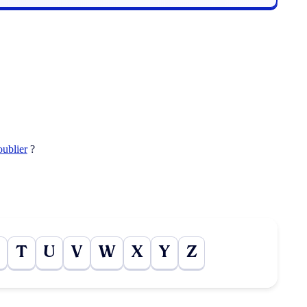
oublier
?
T
U
V
W
X
Y
Z