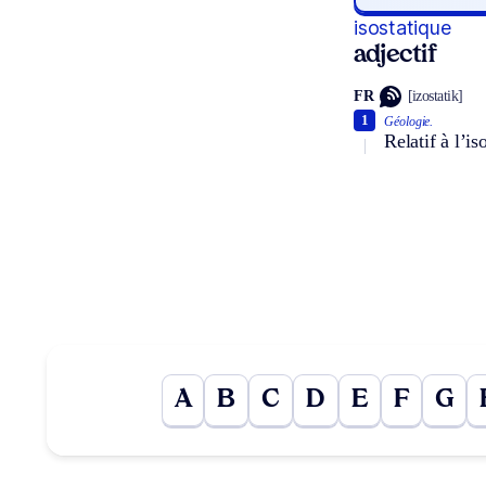
isostatique
adjectif
FR
[izostatik]
1
Géologie.
Relatif à l’is
A
B
C
D
E
F
G