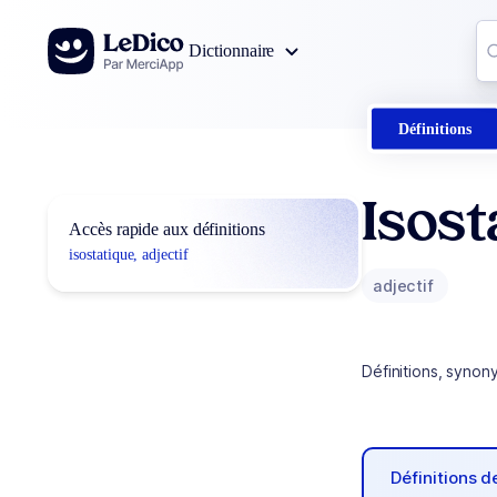
Aller au contenu
Co
Dictionnaire
0
r
Définitions
Isost
Accès rapide aux définitions
isostatique, adjectif
adjectif
Définitions, synon
Définitions 