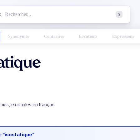
mmencez à chercher un mot dans le dictionnaire :
S
esults found.
Synonymes
Contraires
Locutions
Expressions
atique
ymes, exemples en français
de
“isostatique“