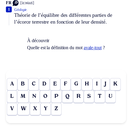
FR
[izɔstazi]
1
Géologie.
Théorie de l’équilibre des différentes parties de
l’écorce terrestre en fonction de leur densité.
À découvrir
Quelle est la définition du mot
avale-tout
?
A
B
C
D
E
F
G
H
I
J
K
L
M
N
O
P
Q
R
S
T
U
V
W
X
Y
Z