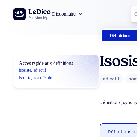
Aller au contenu
Co
Dictionnaire
0
r
Définitions
Isosi
Accès rapide aux définitions
isosiste, adjectif
isosiste, nom féminin
adjectif
nom
Définitions, synon
Définitions 