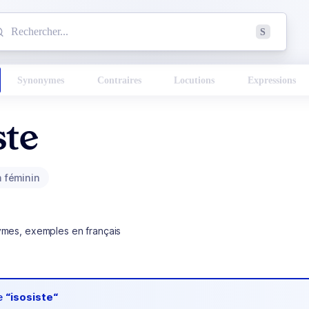
mmencez à chercher un mot dans le dictionnaire :
S
esults found.
Synonymes
Contraires
Locutions
Expressions
ste
 féminin
ymes, exemples en français
de
“isosiste“