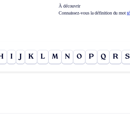
À découvrir
Connaissez-vous la définition du mot
t
H
I
J
K
L
M
N
O
P
Q
R
S