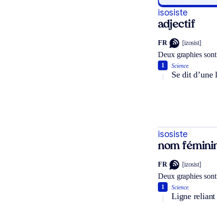
isosiste
adjectif
FR
[izosist]
Deux graphies sont
1
Science.
Se dit d’une 
isosiste
nom fémini
FR
[izosist]
Deux graphies sont
1
Science.
Ligne reliant