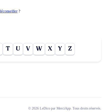
éléconseiller
?
T
U
V
W
X
Y
Z
© 2026 LeDico par MerciApp. Tous droits réservés.