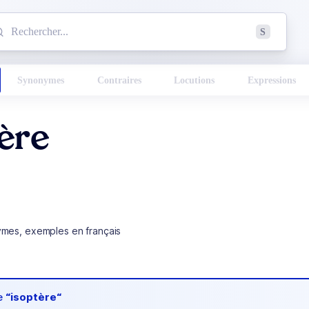
mmencez à chercher un mot dans le dictionnaire :
S
esults found.
Synonymes
Contraires
Locutions
Expressions
ère
ymes, exemples en français
de
“isoptère“