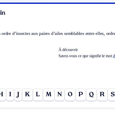
in
ordre d’insectes aux paires d’ailes semblables entre elles, ordre
À découvrir
Savez-vous ce que signifie le mot
d
H
I
J
K
L
M
N
O
P
Q
R
S