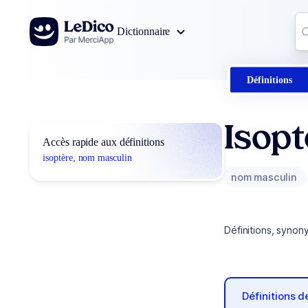
Aller au contenu
Co
Dictionnaire
0
r
Définitions
Isopt
Accès rapide aux définitions
isoptère, nom masculin
nom masculin
Définitions, synon
Définitions 