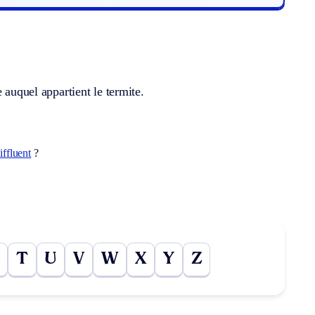
 auquel appartient le termite.
iffluent
?
T
U
V
W
X
Y
Z