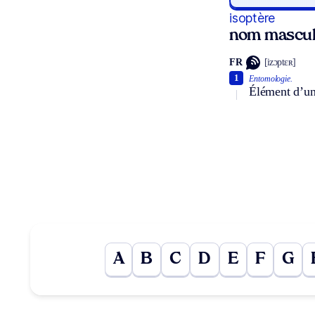
isoptère
nom mascul
FR
[izɔptɛʀ]
1
Entomologie.
Élément d’un 
A
B
C
D
E
F
G