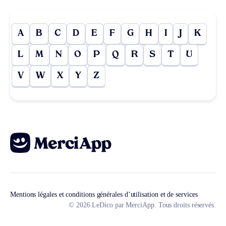
A
B
C
D
E
F
G
H
I
J
K
L
M
N
O
P
Q
R
S
T
U
V
W
X
Y
Z
Mentions légales et conditions générales d’utilisation et de services
© 2026 LeDico par MerciApp. Tous droits réservés.