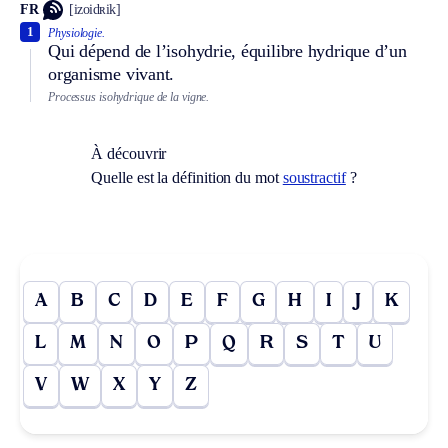
FR
[izoidʀik]
1
Physiologie.
Qui dépend de l’isohydrie, équilibre hydrique d’un
organisme vivant.
Processus isohydrique de la vigne.
À découvrir
Quelle est la définition du mot
soustractif
?
A
B
C
D
E
F
G
H
I
J
K
L
M
N
O
P
Q
R
S
T
U
V
W
X
Y
Z