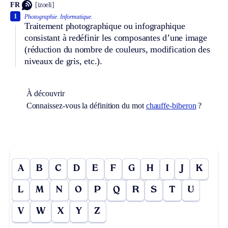
FR
[izoeli]
1
Photographie.
Informatique.
Traitement photographique ou infographique
consistant à redéfinir les composantes d’une image
(réduction du nombre de couleurs, modification des
niveaux de gris, etc.).
À découvrir
Connaissez-vous la définition du mot
chauffe-biberon
?
A
B
C
D
E
F
G
H
I
J
K
L
M
N
O
P
Q
R
S
T
U
V
W
X
Y
Z