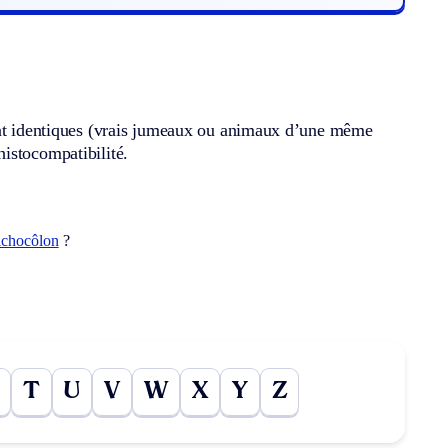
ment identiques (vrais jumeaux ou animaux d’une même
istocompatibilité.
ichocôlon
?
T
U
V
W
X
Y
Z