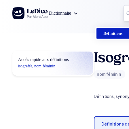
Aller au contenu
Co
Dictionnaire
0
r
Définitions
Isogr
Accès rapide aux définitions
isogreffe, nom féminin
nom féminin
Définitions, synon
Définitions 