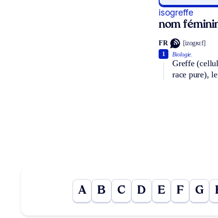
isogreffe
nom fémini
FR
[izogʀɛf]
1
Biologie.
Greffe (cell
race pure), l
A
B
C
D
E
F
G