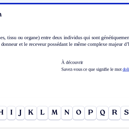
n
ules, tissu ou organe) entre deux individus qui sont génétique
e donneur et le receveur possédant le même complexe majeur d’h
À découvrir
Savez-vous ce que signifie le mot
dol
H
I
J
K
L
M
N
O
P
Q
R
S