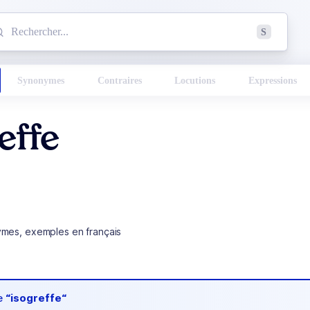
mmencez à chercher un mot dans le dictionnaire :
S
esults found.
Synonymes
Contraires
Locutions
Expressions
effe
ymes, exemples en français
de
“isogreffe“