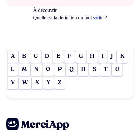
À découvrir
Quelle est la définition du mot
sorite
?
A
B
C
D
E
F
G
H
I
J
K
L
M
N
O
P
Q
R
S
T
U
V
W
X
Y
Z