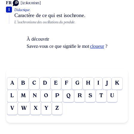
FR
[izɔkʀɔnism]
1
Didactique.
Caractère de ce qui est isochrone.
L’isochronisme des oscillations du pendule.
À découvrir
Savez-vous ce que signifie le mot
cloueur
?
A
B
C
D
E
F
G
H
I
J
K
L
M
N
O
P
Q
R
S
T
U
V
W
X
Y
Z