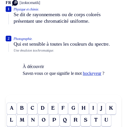
FR
[izokʀɔmatik]
1
Physique et chimie.
Se dit de rayonnements ou de corps colorés
présentant une chromaticité uniforme.
2
Photographie.
Qui est sensible à toutes les couleurs du spectre.
Une émulsion isochromatique.
À découvrir
Savez-vous ce que signifie le mot
hockeyeur
?
A
B
C
D
E
F
G
H
I
J
K
L
M
N
O
P
Q
R
S
T
U