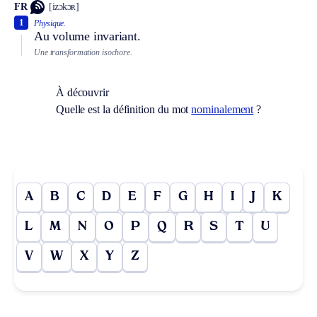
FR
[izɔkɔʀ]
1
Physique.
Au volume invariant.
Une transformation isochore.
À découvrir
Quelle est la définition du mot
nominalement
?
A
B
C
D
E
F
G
H
I
J
K
L
M
N
O
P
Q
R
S
T
U
V
W
X
Y
Z