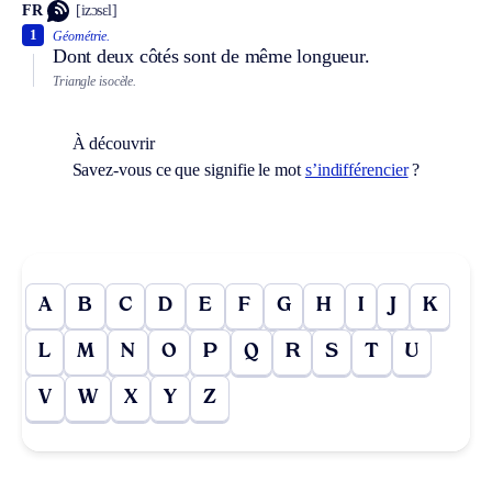
FR
[izɔsɛl]
1
Géométrie.
Dont deux côtés sont de même longueur.
Triangle isocèle.
À découvrir
Savez-vous ce que signifie le mot
s’indifférencier
?
A
B
C
D
E
F
G
H
I
J
K
L
M
N
O
P
Q
R
S
T
U
V
W
X
Y
Z