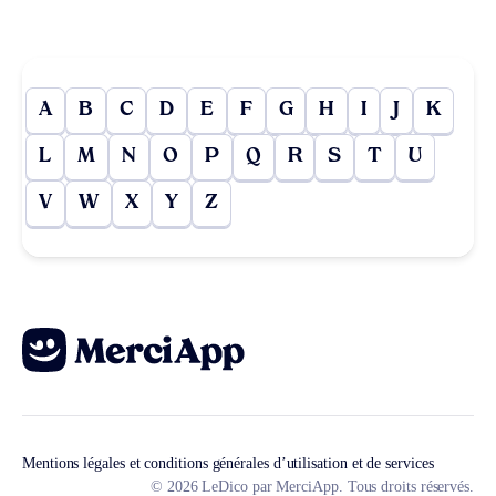
A
B
C
D
E
F
G
H
I
J
K
L
M
N
O
P
Q
R
S
T
U
V
W
X
Y
Z
Mentions légales et conditions générales d’utilisation et de services
© 2026 LeDico par MerciApp. Tous droits réservés.