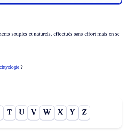
nts souples et naturels, effectués sans effort mais en se
ichtyologie
?
T
U
V
W
X
Y
Z