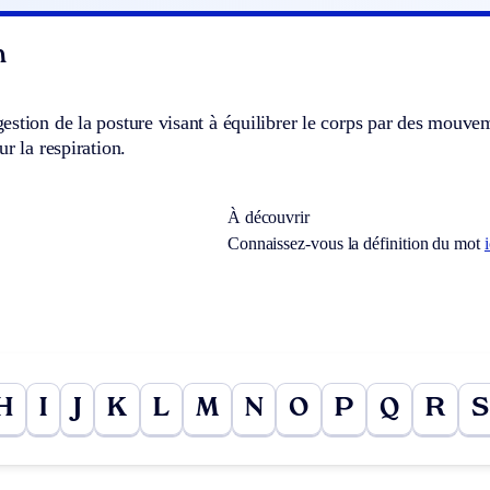
n
stion de la posture visant à équilibrer le corps par des mouveme
ur la respiration.
À découvrir
Connaissez-vous la définition du mot
H
I
J
K
L
M
N
O
P
Q
R
S