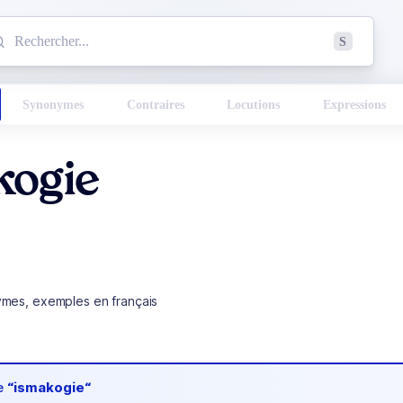
mmencez à chercher un mot dans le dictionnaire :
S
esults found.
Synonymes
Contraires
Locutions
Expressions
kogie
ymes, exemples en français
de
“ismakogie“