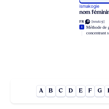
ismakogie
nom fémini
FR
[ismakɔʒi]
Méthode de ge
1
concentrant s
A
B
C
D
E
F
G