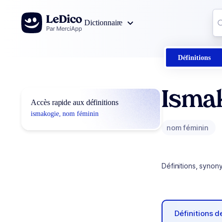
Aller au contenu
Co
Dictionnaire
0
r
Définitions
Isma
Accès rapide aux définitions
ismakogie, nom féminin
nom féminin
Définitions, synon
Définitions 