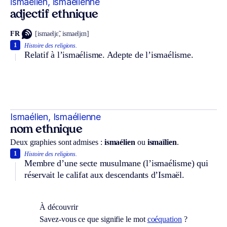
ismaélien, ismaélienne
adjectif ethnique
FR
[ismaeljɛ̃, ismaeljɛn]
1
Histoire des religions.
Relatif à l’ismaélisme. Adepte de l’ismaélisme.
Ismaélien, Ismaélienne
nom ethnique
Deux graphies sont admises :
ismaélien
ou
ismaïlien
.
1
Histoire des religions.
Membre d’une secte musulmane (l’ismaélisme) qui
réservait le califat aux descendants d’Ismaël.
À découvrir
Savez-vous ce que signifie le mot
coéquation
?