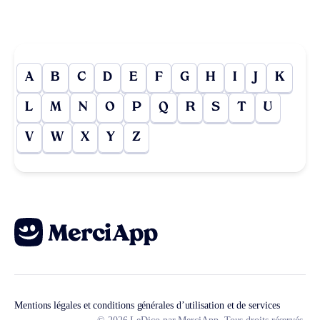
A
B
C
D
E
F
G
H
I
J
K
L
M
N
O
P
Q
R
S
T
U
V
W
X
Y
Z
Mentions légales et conditions générales d’utilisation et de services