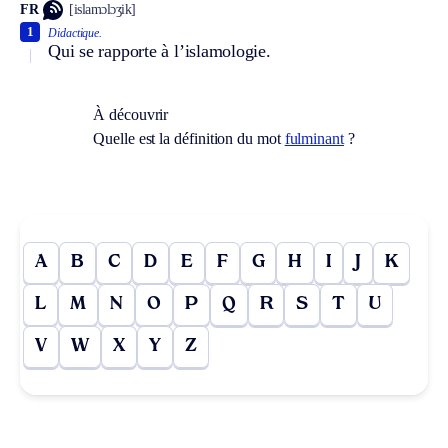
FR
[islamɔlɔʒik]
1
Didactique.
Qui se rapporte à l’islamologie.
À découvrir
Quelle est la définition du mot
fulminant
?
A
B
C
D
E
F
G
H
I
J
K
L
M
N
O
P
Q
R
S
T
U
V
W
X
Y
Z