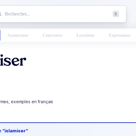
mmencez à chercher un mot dans le dictionnaire :
S
esults found.
Synonymes
Contraires
Locutions
Expressions
iser
ymes, exemples en français
de
“islamiser“