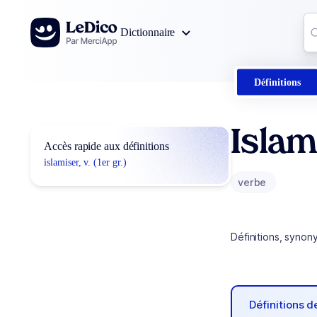
Aller au contenu
Co
Dictionnaire
0
r
Définitions
Islam
Accès rapide aux définitions
islamiser, v. (1er gr.)
verbe
Définitions, synon
Définitions 