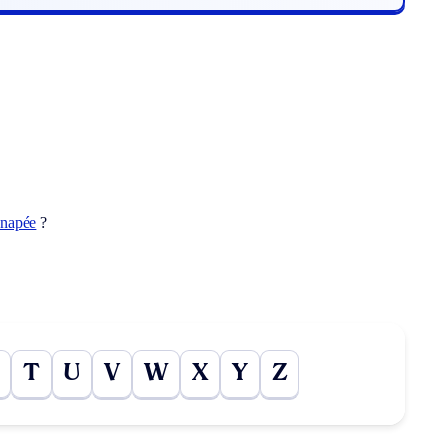
napée
?
T
U
V
W
X
Y
Z