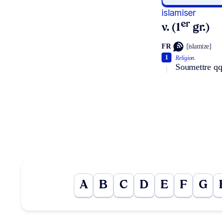
islamiser
er
v. (1
gr.)
FR
[islamize]
1
Religion.
Soumettre qqc
A
B
C
D
E
F
G