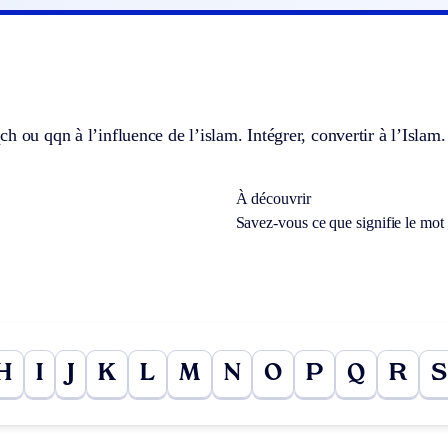
h ou qqn à l’influence de l’islam. Intégrer, convertir à l’Islam.
À découvrir
Savez-vous ce que signifie le mot
H
I
J
K
L
M
N
O
P
Q
R
S