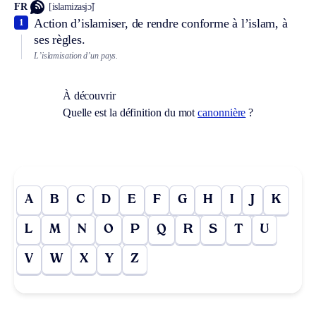
FR
[islamizasjɔ̃]
Action d’islamiser, de rendre conforme à l’islam, à
1
ses règles.
L’islamisation d’un pays.
À découvrir
Quelle est la définition du mot
canonnière
?
A
B
C
D
E
F
G
H
I
J
K
L
M
N
O
P
Q
R
S
T
U
V
W
X
Y
Z