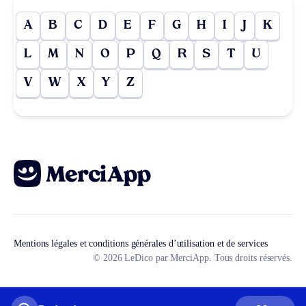
A
B
C
D
E
F
G
H
I
J
K
L
M
N
O
P
Q
R
S
T
U
V
W
X
Y
Z
Mentions légales et conditions générales d’utilisation et de services
© 2026 LeDico par MerciApp. Tous droits réservés.