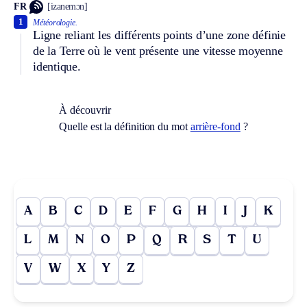
FR
[izanemɔn]
1
Météorologie.
Ligne reliant les différents points d’une zone définie
de la Terre où le vent présente une vitesse moyenne
identique.
À découvrir
Quelle est la définition du mot
arrière-fond
?
A
B
C
D
E
F
G
H
I
J
K
L
M
N
O
P
Q
R
S
T
U
V
W
X
Y
Z