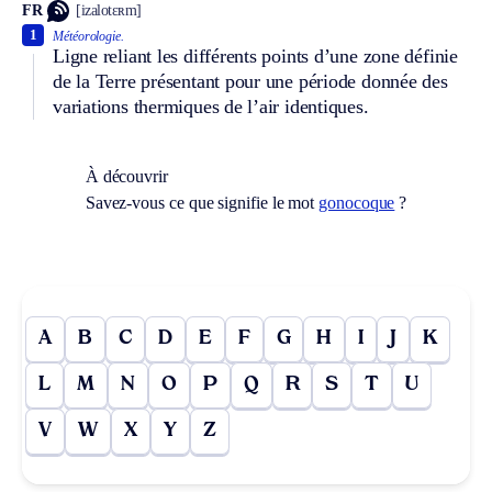
FR
[izalotɛʀm]
1
Météorologie.
Ligne reliant les différents points d’une zone définie
de la Terre présentant pour une période donnée des
variations thermiques de l’air identiques.
À découvrir
Savez-vous ce que signifie le mot
gonocoque
?
A
B
C
D
E
F
G
H
I
J
K
L
M
N
O
P
Q
R
S
T
U
V
W
X
Y
Z