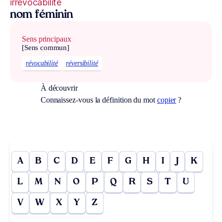
irrévocabilité
nom féminin
Sens principaux
[Sens commun]
révocabilité
réversibilité
À découvrir
Connaissez-vous la définition du mot
copier
?
A
B
C
D
E
F
G
H
I
J
K
L
M
N
O
P
Q
R
S
T
U
V
W
X
Y
Z