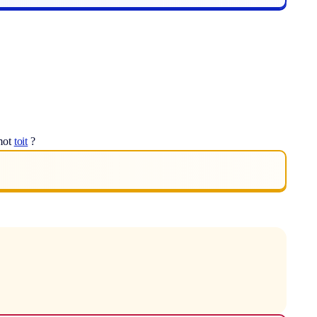
 mot
toit
?