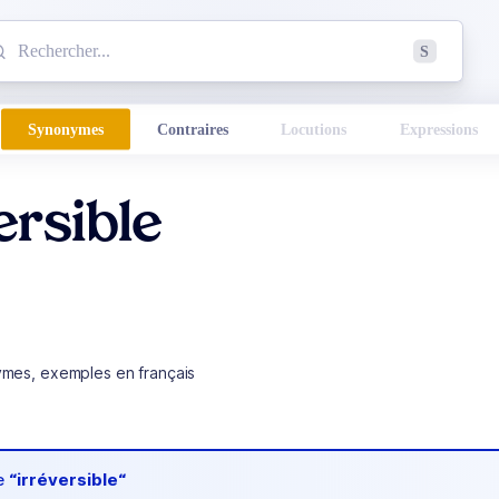
mmencez à chercher un mot dans le dictionnaire :
S
esults found.
Synonymes
Contraires
Locutions
Expressions
ersible
ymes, exemples en français
de
“irréversible“