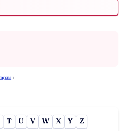
façons
?
T
U
V
W
X
Y
Z