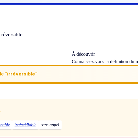
 réversible.
À découvrir
Connaissez-vous la définition du
de
“irréversible“
x
ocable
irrémédiable
sans appel