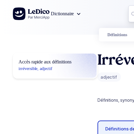
Aller au contenu
Co
Dictionnaire
0
r
Définitions
Irrév
Accès rapide aux définitions
irréversible, adjectif
adjectif
Définitions, synon
Définitions 