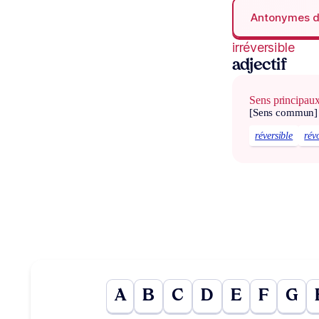
Antonymes 
irréversible
adjectif
Sens principau
[Sens commun]
réversible
rév
A
B
C
D
E
F
G