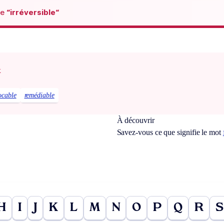
de
“irréversible“
x
ocable
remédiable
À découvrir
Savez-vous ce que signifie le mot
H
I
J
K
L
M
N
O
P
Q
R
S