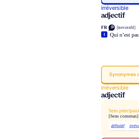
irréversible
adjectif
FR
[iʀevɛʀsibl]
Qui n’est pas
1
Synonymes 
irréversible
adjectif
Sens principau
[Sens commun]
définitif
irrév