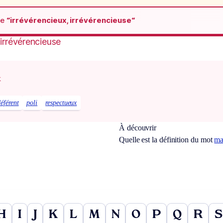
de
“irrévérencieux, irrévérencieuse“
 irrévérencieuse
x
éférent
poli
respectueux
À découvrir
Quelle est la définition du mot
ma
H
I
J
K
L
M
N
O
P
Q
R
S