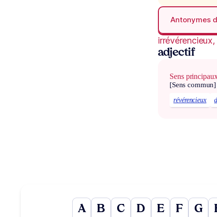
Antonymes 
irrévérencieux,
adjectif
Sens principau
[Sens commun]
révérencieux
d
A
B
C
D
E
F
G