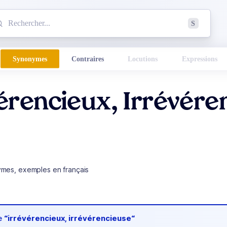
mmencez à chercher un mot dans le dictionnaire :
S
esults found.
Synonymes
Contraires
Locutions
Expressions
érencieux, Irrévére
ymes, exemples en français
de
“irrévérencieux, irrévérencieuse“