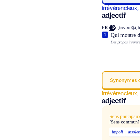
irrévérencieux,
adjectif
FR
[iʀeveʀɑ̃sjø, 
Qui montre de
1
Des propos irrévére
Synonymes 
irrévérencieux,
adjectif
Sens principau
[Sens commun]
impoli
insolen