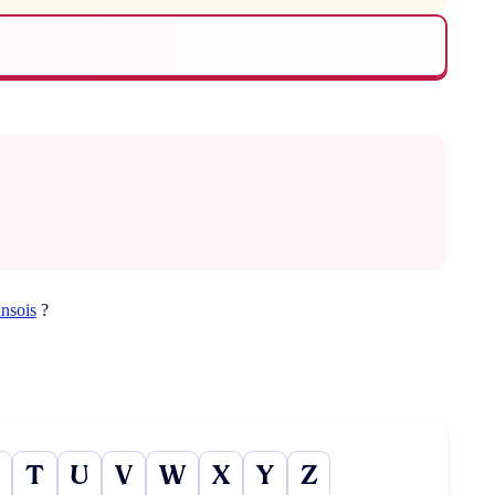
nsois
?
T
U
V
W
X
Y
Z