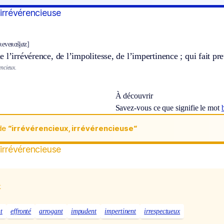
 irrévérencieuse
iʀeveʀɑ̃sjøz]
 l’irrévérence, de l’impolitesse, de l’impertinence ; qui fait p
ncieux.
À découvrir
Savez-vous ce que signifie le mot
de
“irrévérencieux, irrévérencieuse“
 irrévérencieuse
x
t
effronté
arrogant
impudent
impertinent
irrespectueux