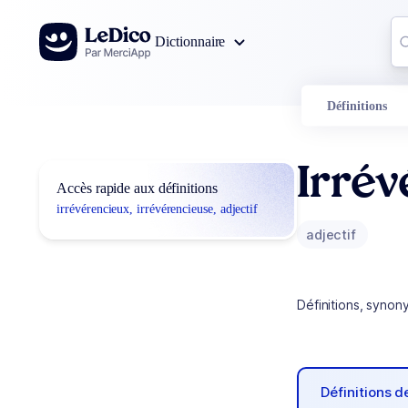
Aller au contenu
Co
Dictionnaire
0
r
Définitions
Irrév
Accès rapide aux définitions
irrévérencieux, irrévérencieuse, adjectif
adjectif
Définitions, synon
Définitions 