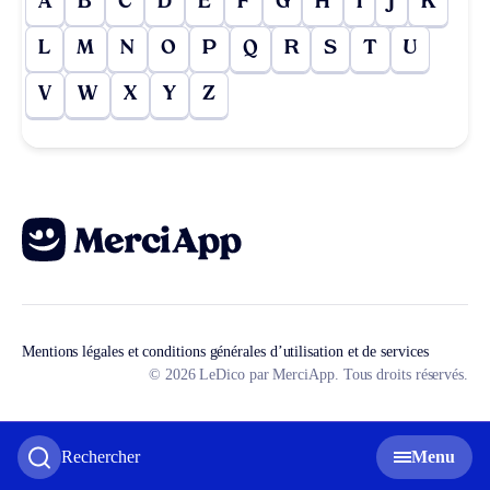
A
B
C
D
E
F
G
H
I
J
K
L
M
N
O
P
Q
R
S
T
U
V
W
X
Y
Z
Mentions légales et conditions générales d’utilisation et de services
© 2026 LeDico par MerciApp. Tous droits réservés.
Rechercher
Menu