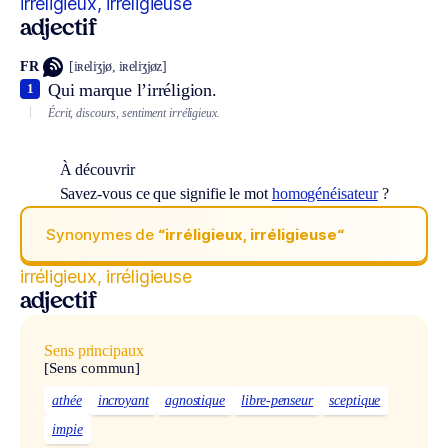
irréligieux, irréligieuse
adjectif
FR
[iʀeliʒjø, iʀeliʒjøz]
Qui marque l’irréligion.
1
Écrit, discours, sentiment irréligieux.
À découvrir
Savez-vous ce que signifie le mot
homogénéisateur
?
Synonymes de
“irréligieux, irréligieuse“
irréligieux, irréligieuse
adjectif
Sens principaux
[Sens commun]
athée
incroyant
agnostique
libre-penseur
sceptique
impie