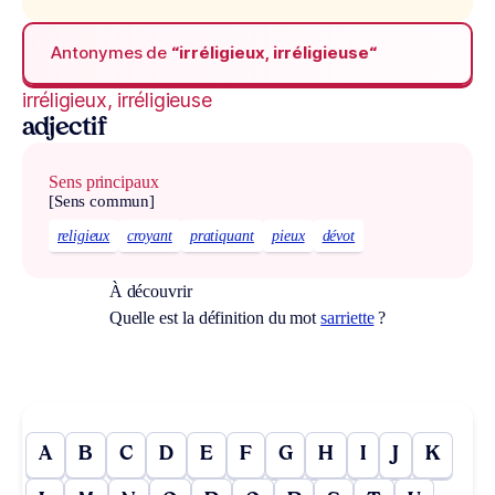
Antonymes de
“irréligieux, irréligieuse“
irréligieux, irréligieuse
adjectif
Sens principaux
[Sens commun]
religieux
croyant
pratiquant
pieux
dévot
À découvrir
Quelle est la définition du mot
sarriette
?
A
B
C
D
E
F
G
H
I
J
K