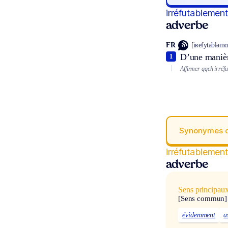
irréfutablemen
adverbe
FR
[iʀefytabləmɑ̃
D’une manière
1
Affirmer qqch irréf
Synonymes 
irréfutablemen
adverbe
Sens principau
[Sens commun]
évidemment
a