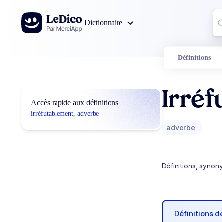
Aller au contenu
Co
Dictionnaire
0
r
Définitions
Irréf
Accès rapide aux définitions
irréfutablement, adverbe
adverbe
Définitions, synon
Définitions 