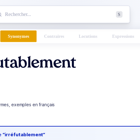
mmencez à chercher un mot dans le dictionnaire :
S
esults found.
Synonymes
Contraires
Locutions
Expressions
utablement
ymes, exemples en français
de
“irréfutablement“