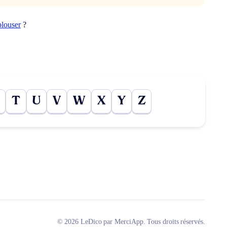
blouser
?
T
U
V
W
X
Y
Z
© 2026 LeDico par MerciApp. Tous droits réservés.