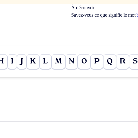
À découvrir
Savez-vous ce que signifie le mot
H
I
J
K
L
M
N
O
P
Q
R
S