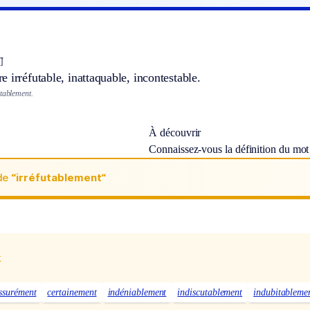
t
]
 irréfutable, inattaquable, incontestable.
utablement.
À découvrir
Connaissez-vous la définition du mo
de
“irréfutablement“
t
x
ssurément
certainement
indéniablement
indiscutablement
indubitableme