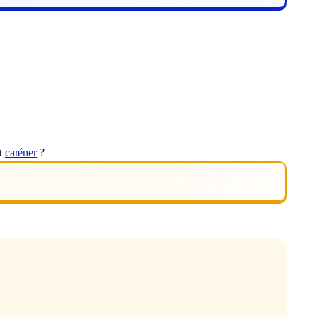
ot
caréner
?