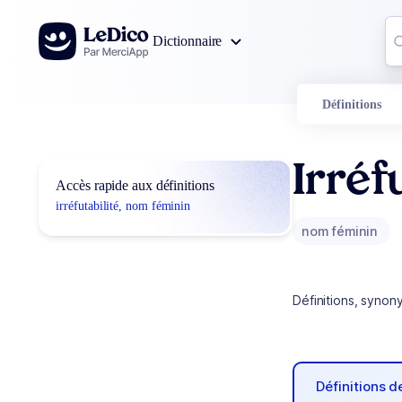
Aller au contenu
Co
Dictionnaire
0
r
Définitions
Irréf
Accès rapide aux définitions
irréfutabilité, nom féminin
nom féminin
Définitions, synon
Définitions 