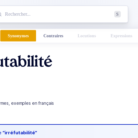
mmencez à chercher un mot dans le dictionnaire :
S
esults found.
Synonymes
Contraires
Locutions
Expressions
utabilité
ymes, exemples en français
de
“irréfutabilité“