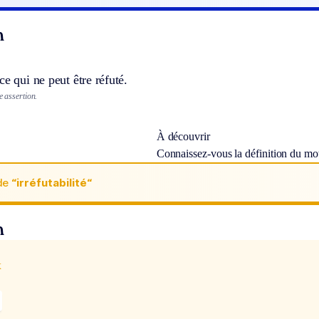
n
ce qui ne peut être réfuté.
e assertion.
À découvrir
Connaissez-vous la définition du m
de
“irréfutabilité“
n
x