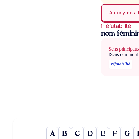
Antonymes 
irréfutabilité
nom fémini
Sens principau
[Sens commun]
réfutabilité
A
B
C
D
E
F
G