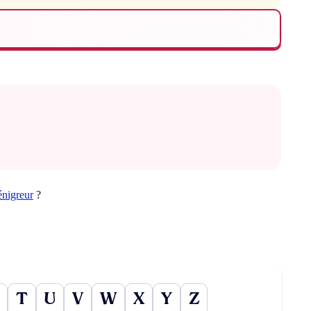
énigreur
?
T
U
V
W
X
Y
Z