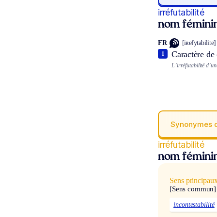
irréfutabilité
nom fémini
FR
[iʀefytabilite]
Caractère de 
1
L’irréfutabilité d’un
Synonymes 
irréfutabilité
nom fémini
Sens principau
[Sens commun]
incontestabilité