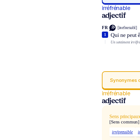
irréfrénable
adjectif
FR
[iʀefʀenabl]
Qui ne peut ê
1
Un sentiment irréfr
Synonymes 
irréfrénable
adjectif
Sens principau
[Sens commun]
irrépressible
i