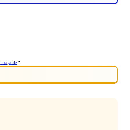
t
inrayable
?