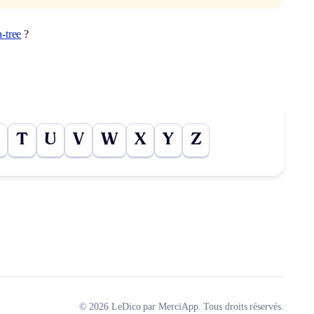
a-tree
?
T
U
V
W
X
Y
Z
© 2026 LeDico par MerciApp. Tous droits réservés.