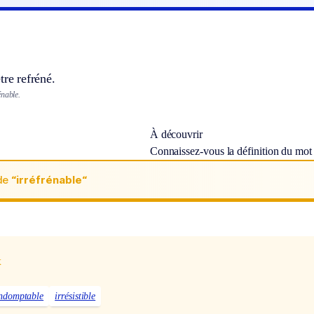
tre refréné.
énable.
À découvrir
Connaissez-vous la définition du mo
de
“irréfrénable“
x
ndomptable
irrésistible