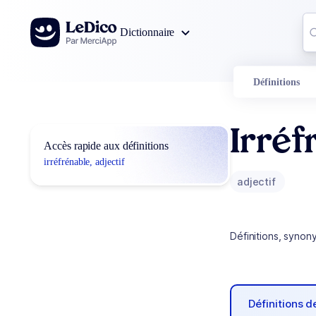
Aller au contenu
Co
Dictionnaire
0
r
Définitions
Irréf
Accès rapide aux définitions
irréfrénable, adjectif
adjectif
Définitions, synon
Définitions 