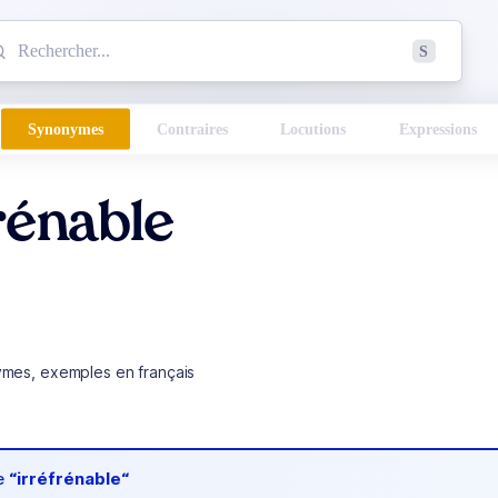
mmencez à chercher un mot dans le dictionnaire :
S
esults found.
Synonymes
Contraires
Locutions
Expressions
rénable
ymes, exemples en français
de
“irréfrénable“