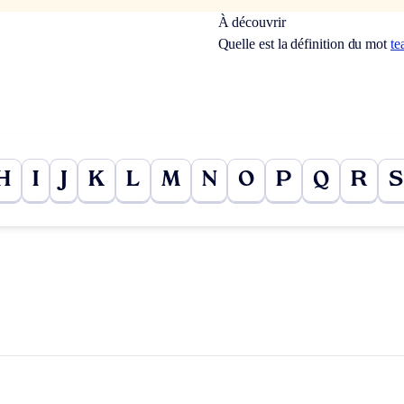
À découvrir
Quelle est la définition du mot
te
H
I
J
K
L
M
N
O
P
Q
R
S