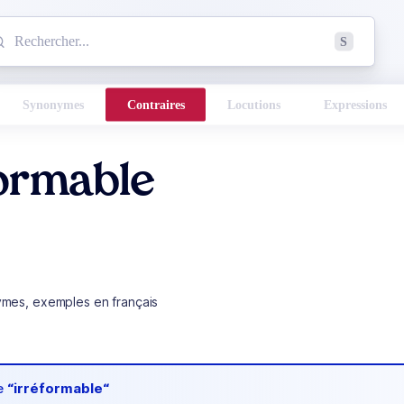
mmencez à chercher un mot dans le dictionnaire :
S
esults found.
Synonymes
Contraires
Locutions
Expressions
formable
ymes, exemples en français
de
“irréformable“