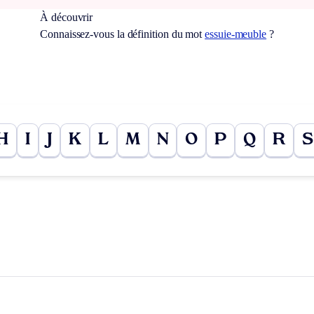
À découvrir
Connaissez-vous la définition du mot
essuie-meuble
?
H
I
J
K
L
M
N
O
P
Q
R
S