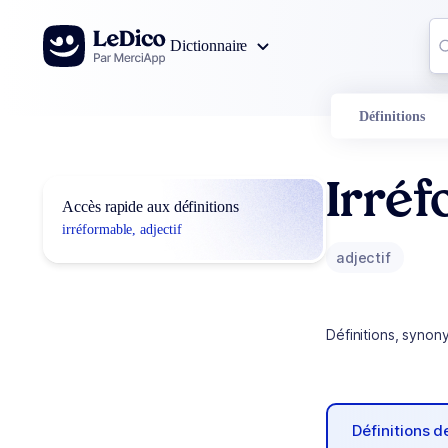
Aller au contenu
Co
Dictionnaire
0
r
Définitions
Irré
Accès rapide aux définitions
irréformable, adjectif
adjectif
Définitions, synon
Définitions 