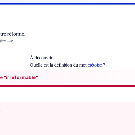
tre réformé.
éformable.
À découvrir
Quelle est la définition du mot
crétoise
?
de
“irréformable“
x