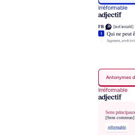
irréformable
adjectif
FR
[iʀefɔʀmabl]
Qui ne peut ê
1
Jugement, arrêt irr
Antonymes 
irréformable
adjectif
Sens principau
[Sens commun]
réformable