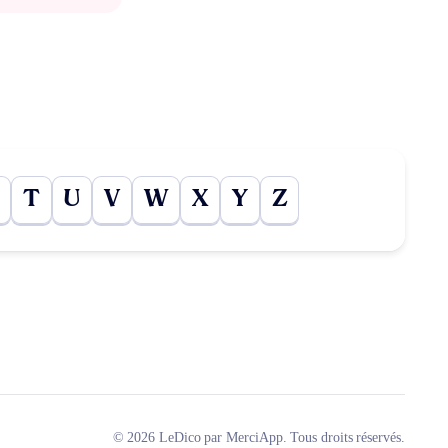
T
U
V
W
X
Y
Z
© 2026 LeDico par MerciApp. Tous droits réservés.