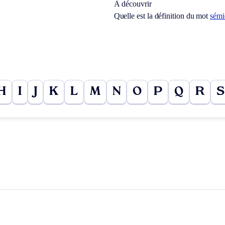
À découvrir
Quelle est la définition du mot
sémi
H
I
J
K
L
M
N
O
P
Q
R
S