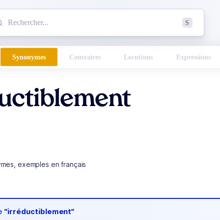
mmencez à chercher un mot dans le dictionnaire :
S
esults found.
Synonymes
Contraires
Locutions
Expressions
uctiblement
ymes, exemples en français
de
“irréductiblement“