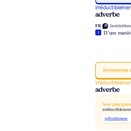
irréductibleme
adverbe
FR
[iʀedyktibləm
D’une manière
1
Synonymes 
irréductibleme
adverbe
Sens principau
irréductiblemen
inflexiblement