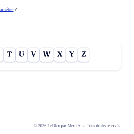
ométrie
?
T
U
V
W
X
Y
Z
© 2026 LeDico par MerciApp. Tous droits réservés.