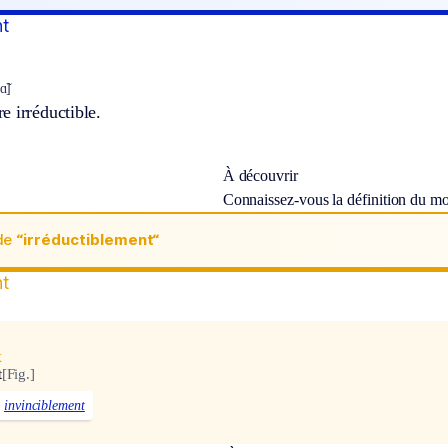
nt
ɑ̃]
 irréductible.
À découvrir
Connaissez-vous la définition du m
de
“irréductiblement“
nt
x
t
[Fig.]
invinciblement