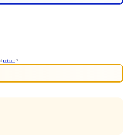
ot
crisser
?