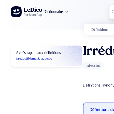
Aller au contenu
Co
Dictionnaire
0
r
Définitions
Irréd
Accès rapide aux définitions
irréductiblement, adverbe
adverbe
Définitions, synon
Définitions 