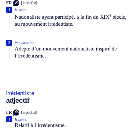
FR
[iʀedɑ̃tist]
1
Histoire.
e
Nationaliste ayant participé, à la fin du XIX
siècle,
au mouvement irrédentiste.
2
Par extension.
Adepte d’un mouvement nationaliste inspiré de
l’irrédentisme.
irrédentiste
adjectif
FR
[iʀedɑ̃tist]
1
Histoire.
Relatif à l’irrédentisme.