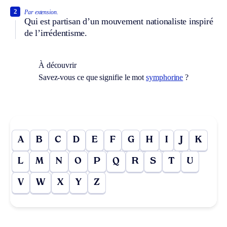
2
Par extension.
Qui est partisan d’un mouvement nationaliste inspiré
de l’irrédentisme.
À découvrir
Savez-vous ce que signifie le mot
symphorine
?
A
B
C
D
E
F
G
H
I
J
K
L
M
N
O
P
Q
R
S
T
U
V
W
X
Y
Z