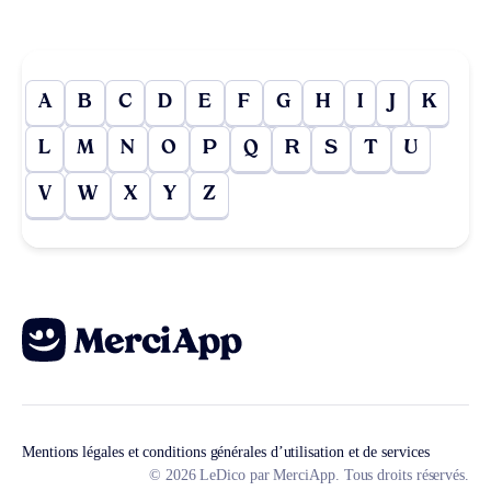
A
B
C
D
E
F
G
H
I
J
K
L
M
N
O
P
Q
R
S
T
U
V
W
X
Y
Z
Mentions légales et conditions générales d’utilisation et de services
© 2026 LeDico par MerciApp. Tous droits réservés.