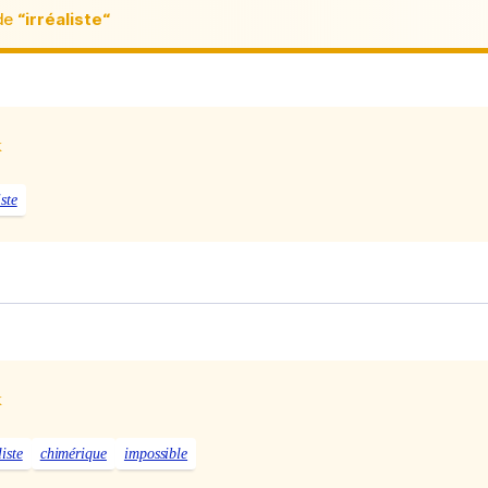
de
“irréaliste“
x
ste
x
liste
chimérique
impossible