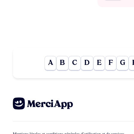
A
B
C
D
E
F
G