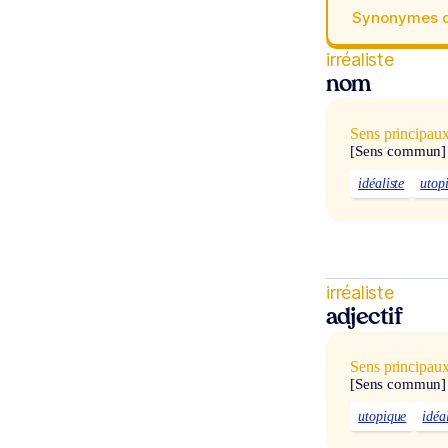
Synonymes 
irréaliste
nom
Sens principau
[Sens commun]
idéaliste
utopi
irréaliste
adjectif
Sens principau
[Sens commun]
utopique
idéa