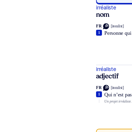
irréaliste
nom
FR
[iʀealist]
Personne qui 
1
irréaliste
adjectif
FR
[iʀealist]
Qui n’est pas 
1
Un projet irréaliste.