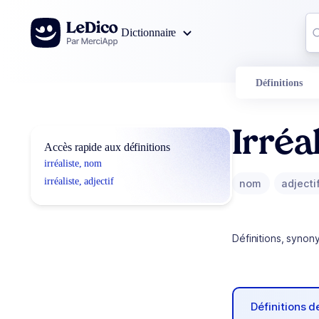
Aller au contenu
Co
Dictionnaire
0
r
Définitions
Irréa
Accès rapide aux définitions
irréaliste, nom
irréaliste, adjectif
nom
adjecti
Définitions, synon
Définitions 