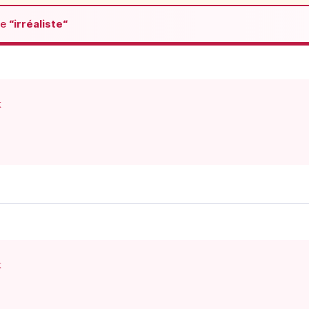
de
“irréaliste“
x
x