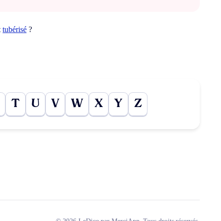
t
tubérisé
?
T
U
V
W
X
Y
Z