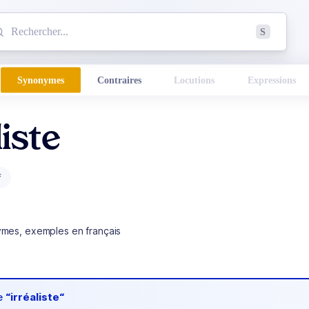
mmencez à chercher un mot dans le dictionnaire :
S
esults found.
Synonymes
Contraires
Locutions
Expressions
liste
f
ymes, exemples en français
de
“irréaliste“