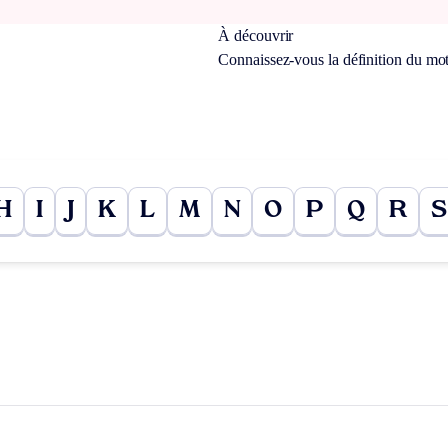
À découvrir
Connaissez-vous la définition du mo
H
I
J
K
L
M
N
O
P
Q
R
S