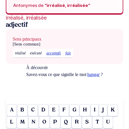
Antonymes de
“irréalisé, irréalisée“
irréalisé, irréalisée
adjectif
Sens principaux
[Sens commun]
réalisé
exécuté
accompli
fait
À découvrir
Savez-vous ce que signifie le mot
hangar
?
A
B
C
D
E
F
G
H
I
J
K
L
M
N
O
P
Q
R
S
T
U