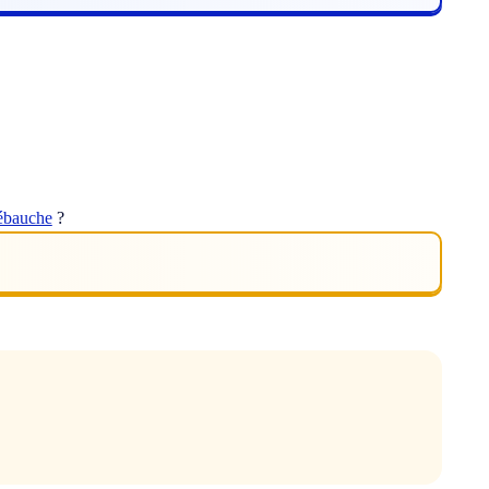
ébauche
?