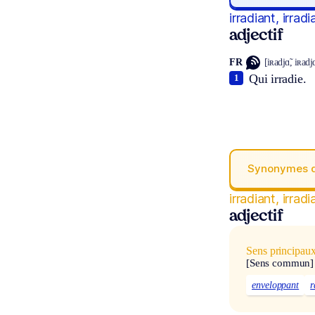
irradiant, irrad
adjectif
FR
[iʀadjɑ̃, iʀadjɑ
Qui irradie.
1
Synonymes 
irradiant, irrad
adjectif
Sens principau
[Sens commun]
enveloppant
r