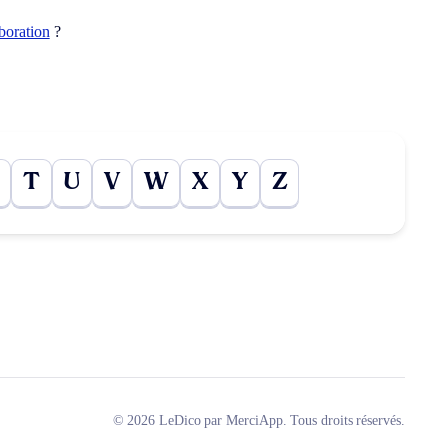
boration
?
T
U
V
W
X
Y
Z
© 2026 LeDico par MerciApp. Tous droits réservés.