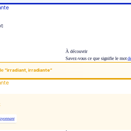
iante
̃t]
À découvrir
Savez-vous ce que signifie le mot
d
de
“irradiant, irradiante“
iante
x
ayonnant