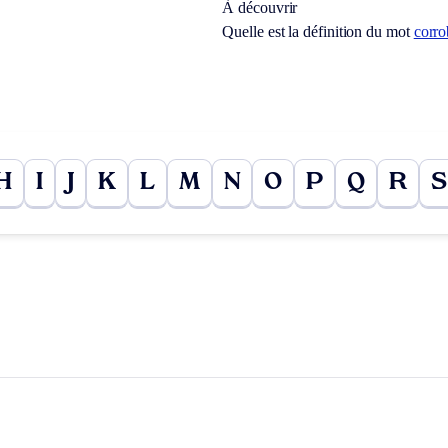
À découvrir
Quelle est la définition du mot
corro
H
I
J
K
L
M
N
O
P
Q
R
S