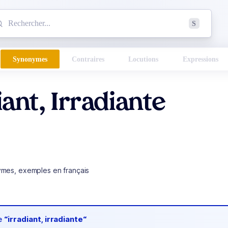
mmencez à chercher un mot dans le dictionnaire :
S
esults found.
Synonymes
Contraires
Locutions
Expressions
iant, Irradiante
ymes, exemples en français
de
“irradiant, irradiante“