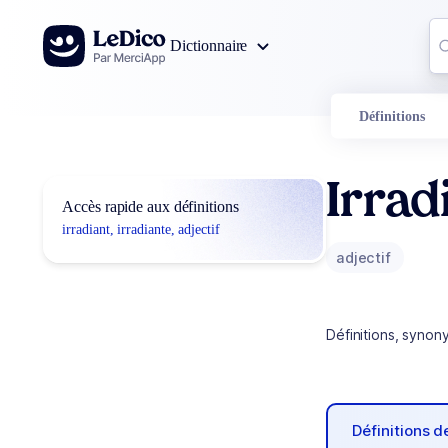
Aller au contenu
Co
Dictionnaire
0
r
Définitions
Irrad
Accès rapide aux définitions
irradiant, irradiante, adjectif
adjectif
Définitions, synon
Définitions 