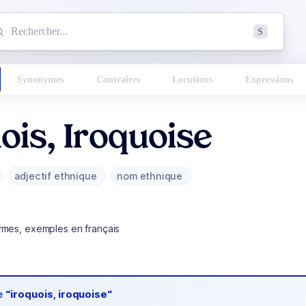
mmencez à chercher un mot dans le dictionnaire :
S
esults found.
Synonymes
Contraires
Locutions
Expressions
ois, Iroquoise
adjectif ethnique
nom ethnique
ymes, exemples en français
de
“iroquois, iroquoise“