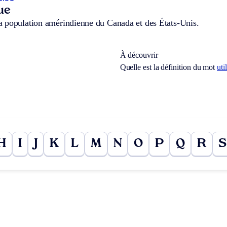
ue
 population amérindienne du Canada et des États-Unis.
À découvrir
Quelle est la définition du mot
uti
H
I
J
K
L
M
N
O
P
Q
R
S