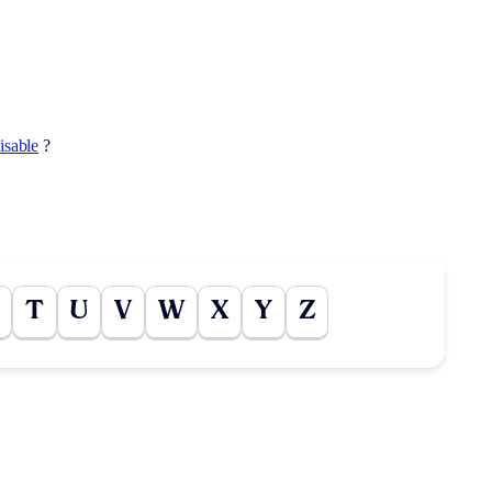
lisable
?
T
U
V
W
X
Y
Z