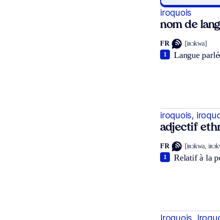
iroquois
nom de lan
FR
[iʀɔkwa]
Langue parlé
1
iroquois, iroqu
adjectif et
FR
[iʀɔkwa, iʀɔ
Relatif à la 
1
Iroquois, Iroqu