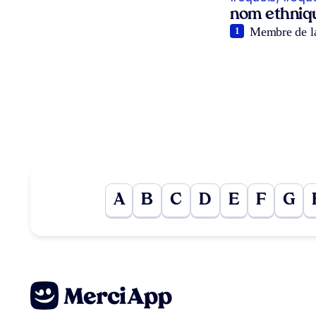
nom ethniq
Membre de la
1
A
B
C
D
E
F
G