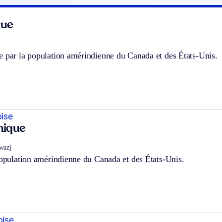
gue
e par la population amérindienne du Canada et des États-Unis.
oise
hnique
kwaz]
population amérindienne du Canada et des États-Unis.
oise