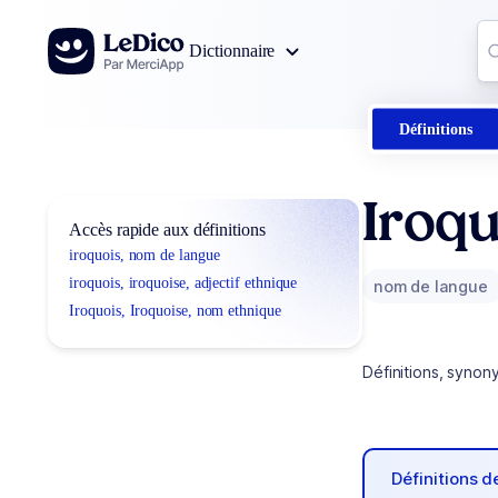
Aller au contenu
Co
Dictionnaire
0
r
Définitions
Iroqu
Accès rapide aux définitions
iroquois, nom de langue
iroquois, iroquoise, adjectif ethnique
nom de langue
Iroquois, Iroquoise, nom ethnique
Définitions, synon
Définitions 