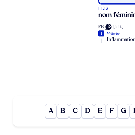
iritis
nom féminin
FR
[iʀitis]
1
Médecine.
Inflammation 
A
B
C
D
E
F
G