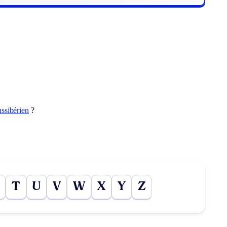
nssibérien
?
T
U
V
W
X
Y
Z