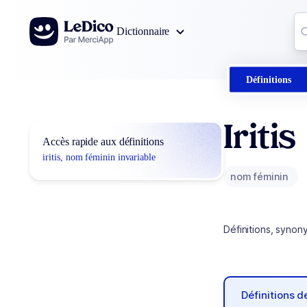
Aller au contenu
Co
Dictionnaire
0
r
Définitions
Iritis
Accès rapide aux définitions
iritis, nom féminin invariable
nom féminin
Définitions, synon
Définitions 