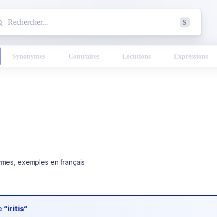
mmencez à chercher un mot dans le dictionnaire :
S
esults found.
Synonymes
Contraires
Locutions
Expressions
ymes, exemples en français
de
“iritis“