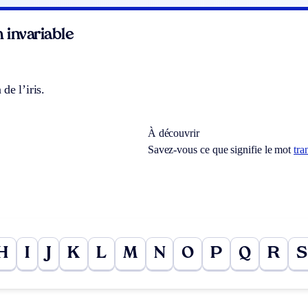
 invariable
de l’iris.
À découvrir
Savez-vous ce que signifie le mot
tra
H
I
J
K
L
M
N
O
P
Q
R
S