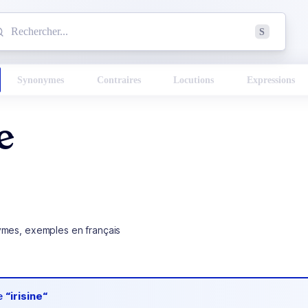
mmencez à chercher un mot dans le dictionnaire :
S
esults found.
Synonymes
Contraires
Locutions
Expressions
ne
ymes, exemples en français
de
“irisine“