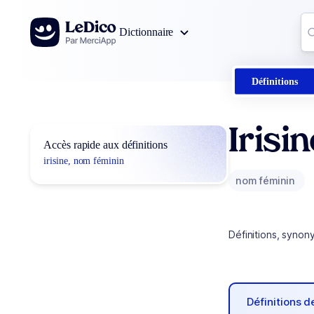
Aller au contenu
Co
Dictionnaire
0
r
Définitions
Irisi
Accès rapide aux définitions
irisine, nom féminin
nom féminin
Définitions, synon
Définitions 