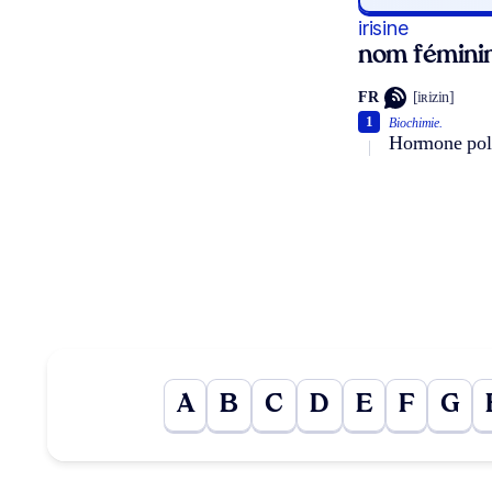
irisine
nom fémini
FR
[iʀizin]
1
Biochimie.
Hormone polyp
A
B
C
D
E
F
G