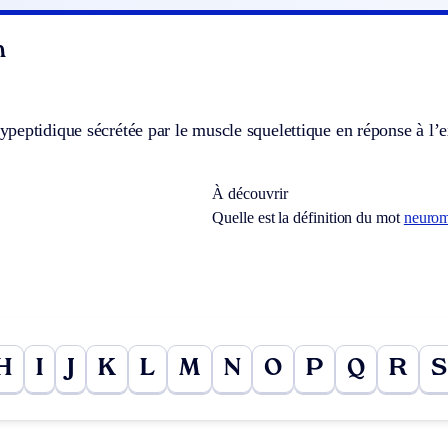
n
eptidique sécrétée par le muscle squelettique en réponse à l’e
À découvrir
Quelle est la définition du mot
neurom
H
I
J
K
L
M
N
O
P
Q
R
S