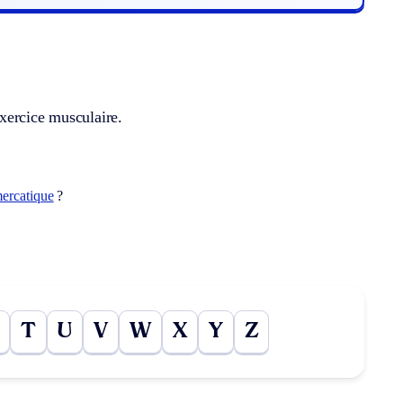
xercice musculaire.
ercatique
?
T
U
V
W
X
Y
Z